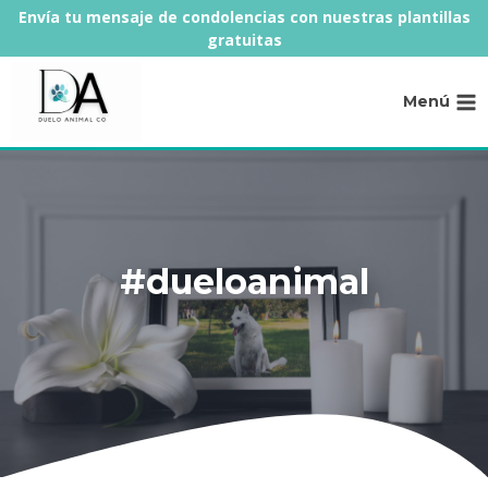
Saltar
Envía tu mensaje de condolencias con nuestras plantillas
al
gratuitas
contenido
Menú
#dueloanimal