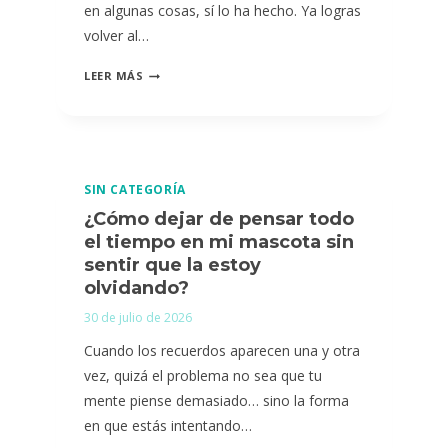
MASCOTA?
en algunas cosas, sí lo ha hecho. Ya logras
volver al…
¿CÓMO
LEER MÁS
SABER
SI
NECESITO
AYUDA
SIN CATEGORÍA
PARA
¿Cómo dejar de pensar todo
AFRONTAR
el tiempo en mi mascota sin
LA
sentir que la estoy
MUERTE
olvidando?
DE
30 de julio de 2026
MI
Cuando los recuerdos aparecen una y otra
MASCOTA?
vez, quizá el problema no sea que tu
mente piense demasiado… sino la forma
en que estás intentando…