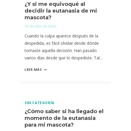
¿Y si me equivoqué al
AFRONTAR
decidir la eutanasia de mi
LA
mascota?
MUERTE
30 de julio de 2026
DE
SU
Cuando la culpa aparece después de la
MASCOTA?
despedida, es fácil olvidar desde dónde
tomaste aquella decisión. Han pasado
varios días desde que lo despediste. Tal…
¿Y
LEER MÁS
SI
ME
EQUIVOQUÉ
AL
SIN CATEGORÍA
DECIDIR
¿Cómo saber si ha llegado el
LA
momento de la eutanasia
EUTANASIA
para mi mascota?
DE