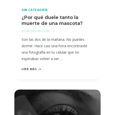
DUELO?
SIN CATEGORÍA
10
¿Por qué duele tanto la
COSAS
muerte de una mascota?
QUE
30 de julio de 2026
MUCHAS
PERSONAS
Son las dos de la mañana. No puedes
CREEN
dormir. Hace casi una hora encontraste
QUE
una fotografía en tu celular que no
SON
esperabas volver a ver….
“ANORMALES”…
¿POR
LEER MÁS
Y
QUÉ
EN
DUELE
REALIDAD
TANTO
NO
LA
LO
MUERTE
SON.
DE
UNA