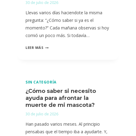
30 de julio de 2026
MI
MASCOTA?
Llevas varios días haciendote la misma
pregunta: “¿Cómo saber si ya es el
momento?” Cada mañana observas si hoy
comió un poco más. Si todavía…
¿CÓMO
LEER MÁS
SABER
SI
HA
LLEGADO
SIN CATEGORÍA
EL
¿Cómo saber si necesito
MOMENTO
ayuda para afrontar la
DE
muerte de mi mascota?
LA
30 de julio de 2026
EUTANASIA
PARA
Han pasado varios meses. Al principio
MI
pensabas que el tiempo iba a ayudarte. Y,