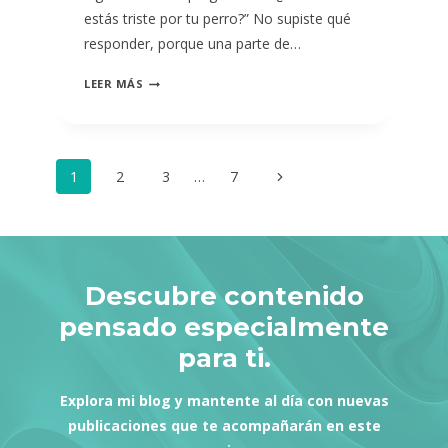
estás triste por tu perro?” No supiste qué
responder, porque una parte de…
¿CUÁNTO
LEER MÁS
DURA
EL
DUELO
Navegación
Siguiente
1
2
3
…
7
POR
de
página
UNA
página
MASCOTA?
Descubre contenido
pensado especialmente
para ti.
Explora mi blog y mantente al día con nuevas
publicaciones que te acompañarán en este