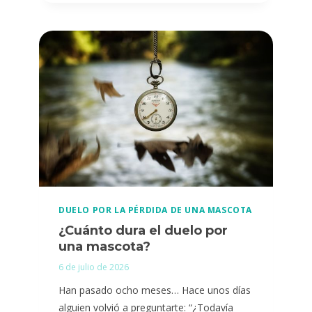
UN
AÑO
DESDE
QUE
MURIÓ
MI
MASCOTA
Y
TODAVÍA
LLORO,
¿ES
NORMAL?.
DUELO POR LA PÉRDIDA DE UNA MASCOTA
¿Cuánto dura el duelo por
una mascota?
6 de julio de 2026
Han pasado ocho meses… Hace unos días
alguien volvió a preguntarte: “¿Todavía