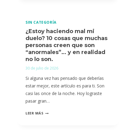
POR
LA
MUERTE
SIN CATEGORÍA
DE
¿Estoy haciendo mal mi
MI
duelo? 10 cosas que muchas
MASCOTA.
personas creen que son
¿CÓMO
“anormales”… y en realidad
DEJO
no lo son.
DE
30 de julio de 2026
PENSAR
Si alguna vez has pensado que deberías
QUE
estar mejor, este artículo es para ti. Son
PUDE
casi las once de la noche. Hoy lograste
HABER
pasar gran…
HECHO
MÁS?
¿ESTOY
LEER MÁS
HACIENDO
MAL
MI