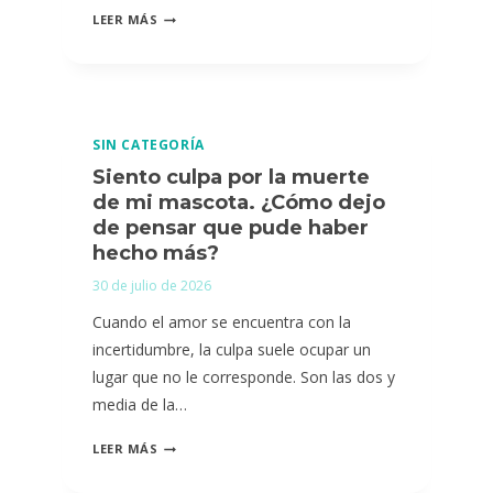
¿CÓMO
LEER MÁS
DEJAR
DE
PENSAR
TODO
SIN CATEGORÍA
EL
Siento culpa por la muerte
TIEMPO
de mi mascota. ¿Cómo dejo
EN
de pensar que pude haber
MI
hecho más?
MASCOTA
30 de julio de 2026
SIN
Cuando el amor se encuentra con la
SENTIR
incertidumbre, la culpa suele ocupar un
QUE
lugar que no le corresponde. Son las dos y
LA
media de la…
ESTOY
OLVIDANDO?
SIENTO
LEER MÁS
CULPA