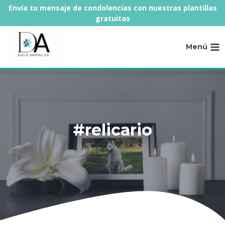
Saltar
Envía tu mensaje de condolencias con nuestras plantillas
al
gratuitas
contenido
Menú
#relicario