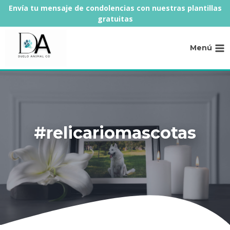
Saltar
Envía tu mensaje de condolencias con nuestras plantillas
al
gratuitas
contenido
Menú
#relicariomascotas