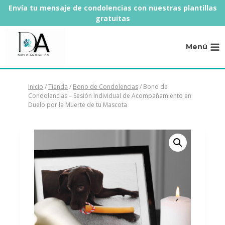
Saltar
Envía tu mensaje de condolencias con nuestras plantillas
al
gratuitas
contenido
Menú
Inicio
/
Tienda
/
Bono de Condolencias
/
Bono de
Condolencias – Sesión Individual de Acompañamiento en
Duelo por la Muerte de tu Mascota