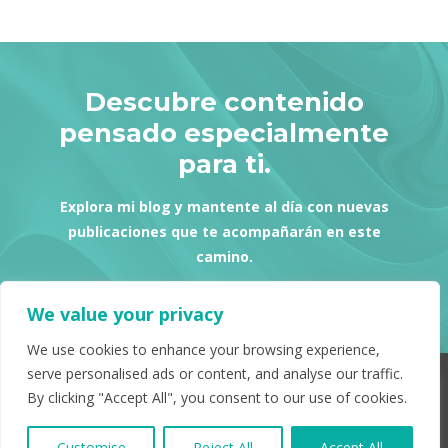
Descubre contenido
pensado especialmente
para ti.
Explora mi blog y mantente al día con nuevas
publicaciones que te acompañarán en este
camino.
Ver más
We value your privacy
We use cookies to enhance your browsing experience,
serve personalised ads or content, and analyse our traffic.
Conéctate con nosotros
By clicking "Accept All", you consent to our use of cookies.
Copyright © 2026 Duelo Animal Co. Todos los derechos
Customise
Reject All
Accept All