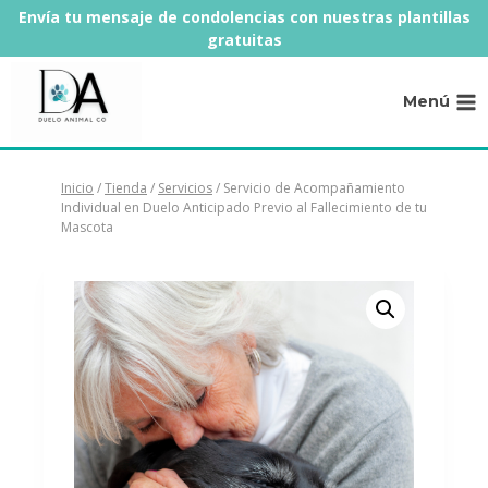
Saltar
Envía tu mensaje de condolencias con nuestras plantillas
al
gratuitas
contenido
Menú
Inicio
/
Tienda
/
Servicios
/
Servicio de Acompañamiento
Individual en Duelo Anticipado Previo al Fallecimiento de tu
Mascota