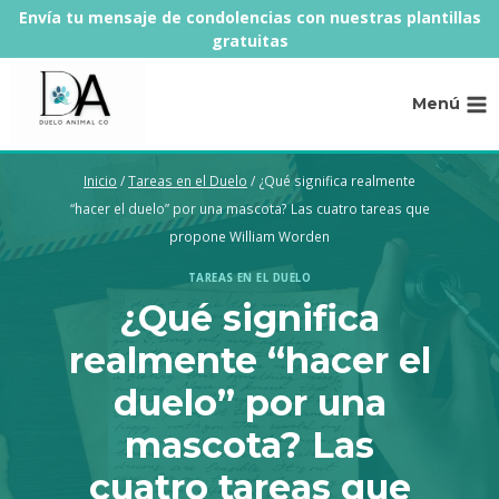
Saltar
Envía tu mensaje de condolencias con nuestras plantillas
al
gratuitas
contenido
Menú
Inicio
/
Tareas en el Duelo
/
¿Qué significa realmente
“hacer el duelo” por una mascota? Las cuatro tareas que
propone William Worden
TAREAS EN EL DUELO
¿Qué significa
realmente “hacer el
duelo” por una
mascota? Las
cuatro tareas que